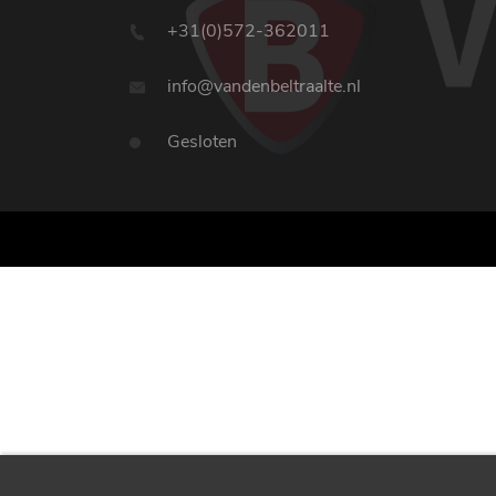
+31(0)572-362011
info@vandenbeltraalte.nl
Gesloten